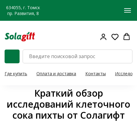
634055, г. Томск
пр. Развития, 8
Где купить
Оплата и доставка
Контакты
Исследов
Краткий обзор
исследований клеточного
сока пихты от Солагифт