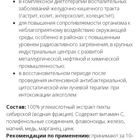
в комплексной диетотерапии воспалительных
заболеваний желудочно-кишечного тракта
(гастрит, колит, энтероколит, холецистит);
для повышения сопротивляемости организма к
неблагоприятному воздействию окружающей
среды, особенно в районах с повышенным
уровнем радиоактивного загрязнения, в крупных
индустриальных центрах с развитой
металлургической, нефтяной и химической
промышленностью;
в восстановительном периоде после
проведения интенсивной антибактериальной,
цитостатической или лучевой терапии. при
интоксикации алкоголем.
Состав:
100% углекислотный экстракт пихты
сибирской (водная фракция). Содержит витамин С,
полифенольные соединения, флавоноиды, железо,
магний, медь, марганец, цинк.
Рекомендации по применению:
принимают за 10–