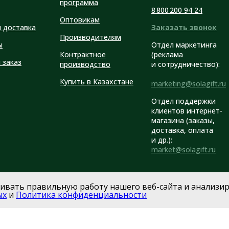
программа
8 800 200 94 24
Оптовикам
и доставка
Заказать звонок
Производителям
ы
Отдел маркетинга
Контрактное
(реклама
 заказ
производство
и сотрудничество):
Купить в Казахстане
marketing@solagift.ru
Отдел поддержки
клиентов интернет-
магазина (заказы,
доставка, оплата
и др.):
market@solagift.ru
чивать правильную работу нашего веб-сайта и анализир
ых
и
Политика конфиденциальности