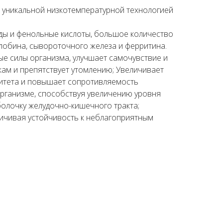
 уникальной низкотемпературной технологией
иды и фенольные кислоты, большое количество
глобина, сывороточного железа и ферритина.
е силы организма, улучшает самочувствие и
кам и препятствует утомлению; Увеличивает
нитета и повышает сопротивляемость
рганизме, способствуя увеличению уровня
болочку желудочно-кишечного тракта;
личивая устойчивость к неблагоприятным