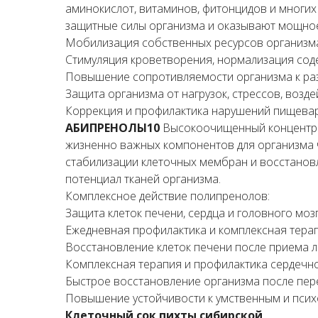
аминокислот, витаминов, фитонцидов и многих
защитные силы организма и оказывают мощное
Мобилизация собственных ресурсов организм
Стимуляция кроветворения, нормализация сод
Повышение сопротивляемости организма к ра
Защита организма от нагрузок, стрессов, воз
Коррекция и профилактика нарушений пищева
АБИПРЕНОЛЫ10
Высокоочищенный концентрат
жизненно важных компонентов для организма 
стабилизации клеточных мембран и восстановл
потенциал тканей организма.
Комплексное действие полипренолов:
Защита клеток печени, сердца и головного моз
Ежедневная профилактика и комплексная тер
Восстановление клеток печени после приема л
Комплексная терапия и профилактика сердечн
Быстрое восстановление организма после пе
Повышение устойчивости к умственным и пси
Клеточный сок пихты сибирской