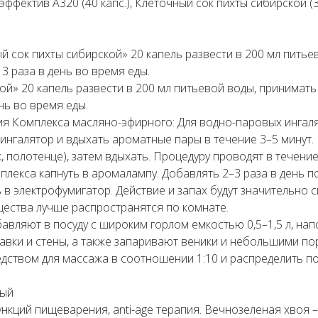
эффектив А320 (40 капс.), Клеточный сок пихты сибирской (
 сок пихты сибирской» 20 капель развести в 200 мл питьев
 3 раза в день во время еды.
й» 20 капель развести в 200 мл питьевой воды, принимать 
нь во время еды.
Комплекса масляно-эфирного: Для водно-паровых ингаляц
й ингалятор и вдыхать ароматные пары в течение 3–5 мину
, полотенце), затем вдыхать. Процедуру проводят в течение 
мплекса капнуть в аромалампу. Добавлять 2–3 раза в день п
ь в электрофумигатор. Действие и запах будут значительно 
щества лучше распространятся по комнате.
бавляют в посуду с широким горлом емкостью 0,5–1,5 л, на
авки и стены, а также запаривают веники и небольшими по
ством для массажа в соотношении 1:10 и распределить по
вый
нкций пищеварения, аnti-age терапия. Вечнозеленая хвоя –