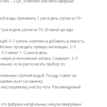
30 мл) – 2 шт., Комплекс масляно-эфирный
ой воды, принимать 1 раз в день утром за 10–
1раз в день утром за 10–20 минут до еды.
ий: 5–7 капель комплекса добавить в емкость
т. Можно проводить прямую ингаляцию: 2–3
3–5 минут 1–2 раза в день.
о мере исчезновения запаха. 2 вариант: 2–3
сильнее, если располагать прибор по
полненную горячей водой. Посуду ставят на
рциями льют на каменку.
 массируемому участку тела. Рекомендуемый
 это фабрика натуральных, некультивируемых