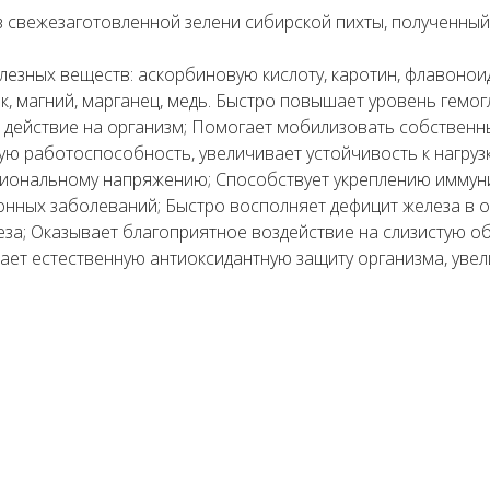
 свежезаготовленной зелени сибирской пихты, полученный
лезных веществ: аскорбиновую кислоту, каротин, флавоно
к, магний, марганец, медь. Быстро повышает уровень гемо
ействие на организм; Помогает мобилизовать собственны
ю работоспособность, увеличивает устойчивость к нагруз
оциональному напряжению; Способствует укреплению имму
онных заболеваний; Быстро восполняет дефицит железа в о
за; Оказывает благоприятное воздействие на слизистую о
ает естественную антиоксидантную защиту организма, уве