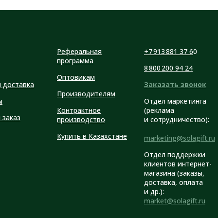
Реферальная
+7 913 881 37 6
0
программа
8 800 200 94 24
Оптовикам
и доставка
Заказать звонок
Производителям
ы
Отдел маркетинга
Контрактное
(реклама
 заказ
производство
и сотрудничество):
Купить в Казахстане
marketing@solagift.ru
Отдел поддержки
клиентов интернет-
магазина (заказы,
доставка, оплата
и др.):
market@solagift.ru