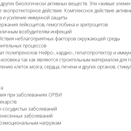
 других биологически активных веществ. Эти «живые элеме
 экопротекторное действие. Комплексное действие активн
а и усиление иммунной защиты
ержания лейкоцитов, гемоглобина и эритроцитов
зличным возбудителям инфекций
действия неблагоприятных факторов окружающей среды
рительных процессов
 полипренолов Нейро-, кардио-, гепатопротектор и иммун
человека так как являются строительным материалом для 
ению клеток мозга, сердца, печени и других органов, стим
га
апия при заболеваниях ОРВИ
екарств
о-сосудистых заболеваний
ренесенных заболеваний
хоэмоциональным нагрузкам