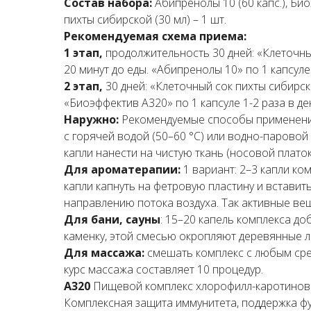
Состав набора:
Абипренолы 10 (60 капс.), Био
пихты сибирской (30 мл) – 1 шт.
Рекомендуемая схема приема:
1 этап,
продолжительность 30 дней: «Клеточный
20 минут до еды. «Абипренолы 10» по 1 капсуле
2 этап,
30 дней: «Клеточный сок пихты сибирско
«Биоэффектив А320» по 1 капсуле 1-2 раза в де
Наружно:
Рекомендуемые способы применения 
с горячей водой (50–60 °С) или водно-парово
капли нанести на чистую ткань (носовой платок
Для ароматерапии:
1 вариант: 2–3 капли ко
капли капнуть на фетровую пластину и вставит
направлению потока воздуха. Так активные ве
Для бани, сауны
: 15–20 капель комплекса до
каменку, этой смесью окропляют деревянные л
Для массажа:
смешать комплекс с любым сред
курс массажа составляет 10 процедур.
А320
Пищевой комплекс хлорофилл-каротино
Комплексная защита иммунитета, поддержка фу