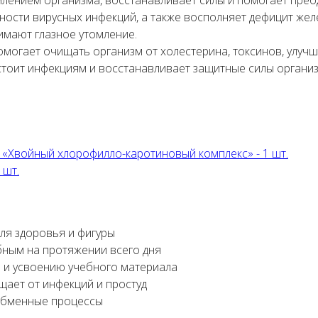
вности вирусных инфекций, а также восполняет дефицит же
имают глазное утомление.
могает очищать организм от холестерина, токсинов, улуч
стоит инфекциям и восстанавливает защитные силы органи
«Хвойный хлорофилло-каротиновый комплекс» - 1 шт.
 шт.
ля здоровья и фигуры
бным на протяжении всего дня
 и усвоению учебного материала
ает от инфекций и простуд
обменные процессы