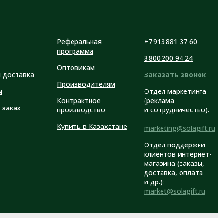
Реферальная
+7 913 881 37 6
0
программа
8 800 200 94 24
Оптовикам
и доставка
Заказать звонок
Производителям
ы
Отдел маркетинга
Контрактное
(реклама
 заказ
производство
и сотрудничество):
Купить в Казахстане
marketing@solagift.ru
Отдел поддержки
клиентов интернет-
магазина (заказы,
доставка, оплата
и др.):
market@solagift.ru