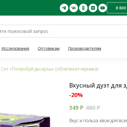
8 800
Исследования
Оптовикам
Производителям
Сет «Попробуй десерты» (облепиха+черника)
Вкусный дуэт для 
-20%
349
Р
480
Р
Вкус и польза хвои для вс