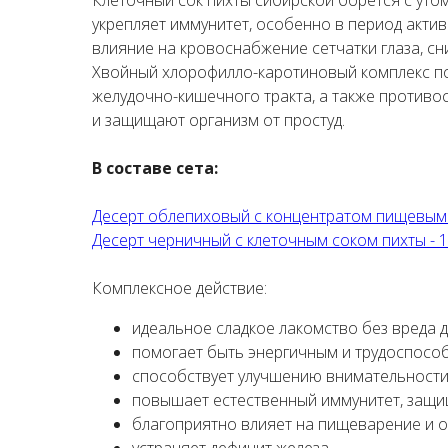
укрепляет иммунитет, особенно в период акти
влияние на кровоснабжение сетчатки глаза, сн
Хвойный хлорофилло-каротиновый комплекс по
желудочно-кишечного тракта, а также противо
и защищают организм от простуд.
В составе сета:
Десерт облепиховый с концентратом пищевым 
Десерт черничный с клеточным соком пихты - 1
Комплексное действие:
идеальное сладкое лакомство без вреда д
помогает быть энергичным и трудоспосо
способствует улучшению внимательности
повышает естественный иммунитет, защищ
благоприятно влияет на пищеварение и 
устраняет дефицит железа