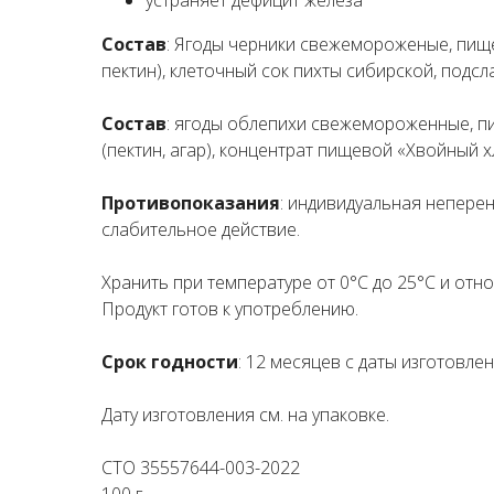
Состав
: Ягоды черники свежемороженые, пище
пектин), клеточный сок пихты сибирской, подсл
Состав
: ягоды облепихи свежемороженные, пи
(пектин, агар), концентрат пищевой «Хвойный 
Противопоказания
: индивидуальная непере
слабительное действие.
Хранить при температуре от 0°С до 25°С и отн
Продукт готов к употреблению.
Срок годности
: 12 месяцев с даты изготовлен
Дату изготовления см. на упаковке.
СТО 35557644-003-2022
100 г