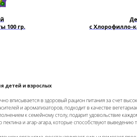
ый
Де
ы 100 гр.
с Хлорофилло-к
ля детей и взрослых
чно вписывается в здоровый рацион питания за счет высо
асителей и ароматизаторов, подходит в качестве вегетариа
полнением к семейному столу, подарит удовольствие каждом
о пектина и агар-агара, которые способствуют выведению
млением организма, восстанавливает силы и помогает прео