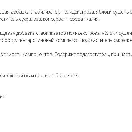
вая добавка стабилизатор полидекстроза, яблоки сушеные, 
аститель сукралоза, консервант сорбат калия.
щевая добавка стабилизатор полидекстроза, яблоки сушены
хлорофилло-каротиновый комплекс», подсластитель сукралоз
носимость компонентов. Содержит подсластитель, при чре
осительной влажности не более 75%.
ия.