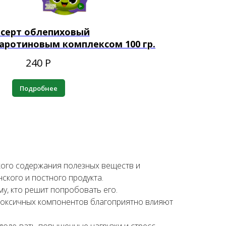
серт облепиховый
аротиновым комплексом 100 гр.
240
Р
Подробнее
кого содержания полезных веществ и
нского и постного продукта.
у, кто решит попробовать его.
 токсичных компонентов благоприятно влияют
доле-вать повышенные нагрузки и стресс,